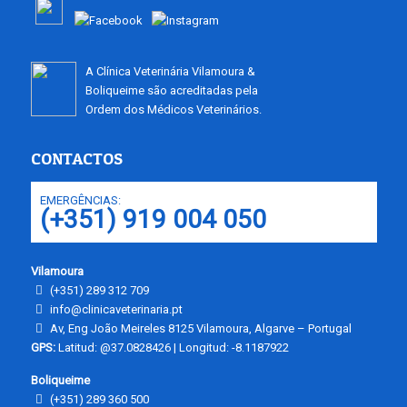
A Clínica Veterinária Vilamoura &
Boliqueime são acreditadas pela
Ordem dos Médicos Veterinários.
CONTACTOS
EMERGÊNCIAS:
(+351) 919 004 050
Vilamoura
(+351) 289 312 709
info@clinicaveterinaria.pt
Av, Eng João Meireles 8125 Vilamoura, Algarve – Portugal
GPS:
Latitud: @37.0828426 | Longitud: -8.1187922
Boliqueime
(+351) 289 360 500