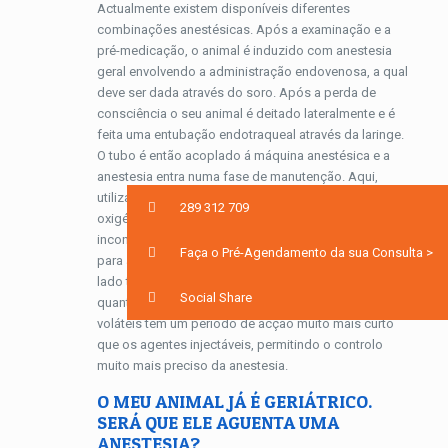
Actualmente existem disponíveis diferentes
combinações anestésicas. Após a examinação e a
pré-medicação, o animal é induzido com anestesia
geral envolvendo a administração endovenosa, a qual
deve ser dada através do soro. Após a perda de
consciência o seu animal é deitado lateralmente e é
feita uma entubação endotraqueal através da laringe.
O tubo é então acoplado á máquina anestésica e a
anestesia entra numa fase de manutenção. Aqui,
utilizamos anestesia gasosa com isoflurano e
289 312 709
oxigénio. Este protocolo permite que enquanto
inconsciente, o seu animal receba oxigénio suficiente
Faça o Pré-Agendamento da sua Consulta >
para a oxigenação das células corporais. Por outro
lado torna mais fácil o doseamento adequado da
Social Share
quantidade de anestesia administrada. Os agentes
voláteis têm um período de acção muito mais curto
que os agentes injectáveis, permitindo o controlo
muito mais preciso da anestesia.
O MEU ANIMAL JÁ É GERIÁTRICO.
SERÁ QUE ELE AGUENTA UMA
ANESTESIA?