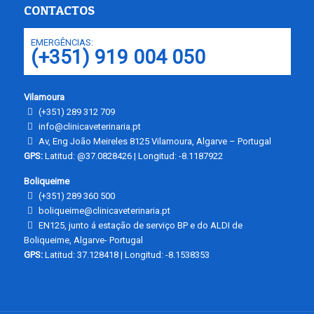
CONTACTOS
EMERGÊNCIAS:
(+351) 919 004 050
Vilamoura
(+351) 289 312 709
info@clinicaveterinaria.pt
Av, Eng João Meireles 8125 Vilamoura, Algarve – Portugal
GPS:
Latitud: @37.0828426 | Longitud: -8.1187922
Boliqueime
(+351) 289 360 500
boliqueime@clinicaveterinaria.pt
EN125, junto á estação de serviço BP e do ALDI de
Boliqueime, Algarve- Portugal
GPS:
Latitud: 37.128418 | Longitud: -8.1538353