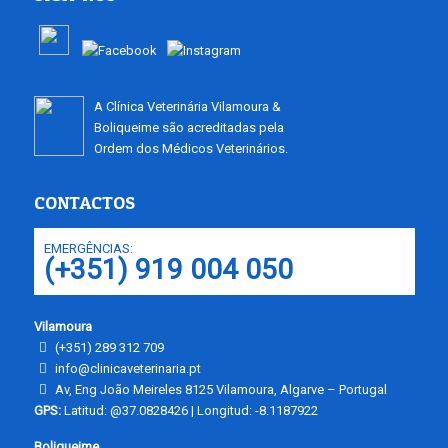
A Clínica Veterinária Vilamoura &
Boliqueime são acreditadas pela
Ordem dos Médicos Veterinários.
CONTACTOS
EMERGÊNCIAS:
(+351) 919 004 050
Vilamoura
(+351) 289 312 709
info@clinicaveterinaria.pt
Av, Eng João Meireles 8125 Vilamoura, Algarve – Portugal
GPS:
Latitud: @37.0828426 | Longitud: -8.1187922
Boliqueime