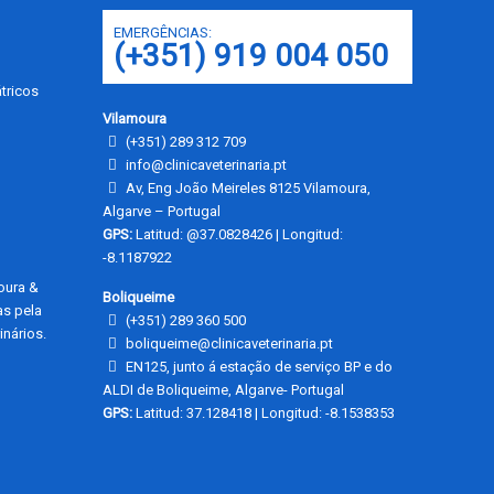
EMERGÊNCIAS:
(+351) 919 004 050
tricos
Vilamoura
(+351) 289 312 709
info@clinicaveterinaria.pt
Av, Eng João Meireles 8125 Vilamoura,
Algarve – Portugal
GPS:
Latitud: @37.0828426 | Longitud:
-8.1187922
moura &
Boliqueime
as pela
(+351) 289 360 500
nários.
boliqueime@clinicaveterinaria.pt
EN125, junto á estação de serviço BP e do
ALDI de Boliqueime, Algarve- Portugal
GPS:
Latitud: 37.128418 | Longitud: -8.1538353