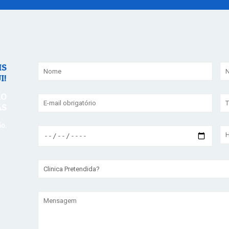
IS
I!
ÃO
AS
ão.