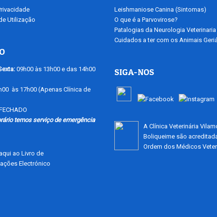
Privacidade
Leishmaniose Canina (Sintomas)
e Utilização
O que é a Parvovirose?
Patalogias da Neurologia Veterinaria
Cuidados a ter com os Animais Geriá
O
exta:
09h00 às 13h00 e das 14h00
SIGA-NOS
00 às 17h00 (Apenas Clínica de
FECHADO
rário temos serviço de emergência
A Clínica Veterinária Vila
Boliqueime são acreditad
Ordem dos Médicos Veteri
qui ao Livro de
ações Electrónico