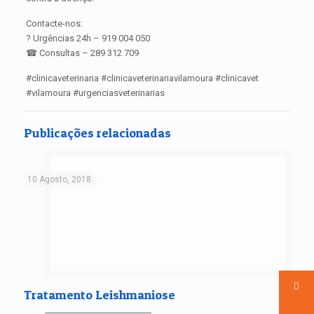
Contacte-nos:
? Urgências 24h – 919 004 050
☎ Consultas – 289 312 709
#clinicaveterinaria #clinicaveterinariavilamoura #clinicavet
#vilamoura #urgenciasveterinarias
Publicações relacionadas
10 Agosto, 2018
Tratamento Leishmaniose