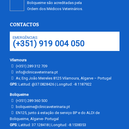
Boliqueime são acreditadas pela
Ordem dos Médicos Veterinários.
CONTACTOS
EMERGÊNCIAS:
(+351) 919 004 050
Vilamoura
(+351) 289 312 709
info@clinicaveterinaria.pt
Av, Eng João Meireles 8125 Vilamoura, Algarve – Portugal
GPS:
Latitud: @37.0828426 | Longitud: -8.1187922
Boliqueime
(+351) 289 360 500
boliqueime@clinicaveterinaria.pt
EN125, junto á estação de serviço BP e do ALDI de
Boliqueime, Algarve- Portugal
GPS:
Latitud: 37.128418 | Longitud: -8.1538353