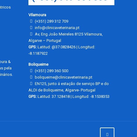
tricos
Vilamoura
(+351) 289 312 709
info@clinicaveterinaria.pt
Av, Eng João Meireles 8125 Vilamoura,
Algarve – Portugal
GPS:
Latitud: @37.0828426 | Longitud:
-8.1187922
moura &
Boliqueime
as pela
(+351) 289 360 500
nários.
boliqueime@clinicaveterinaria.pt
EN125, junto á estação de serviço BP e do
ALDI de Boliqueime, Algarve- Portugal
GPS:
Latitud: 37.128418 | Longitud: -8.1538353