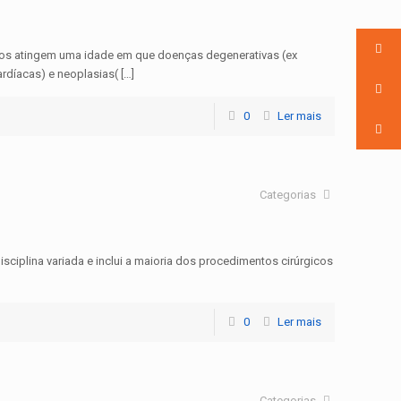
gos atingem uma idade em que doenças degenerativas (ex
ardíacas) e neoplasias( […]
0
Ler mais
Categorias
isciplina variada e inclui a maioria dos procedimentos cirúrgicos
0
Ler mais
Categorias