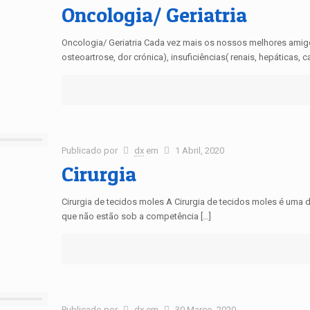
Oncologia/ Geriatria
Oncologia/ Geriatria Cada vez mais os nossos melhores ami
osteoartrose, dor crónica), insuficiências( renais, hepáticas, c
Publicado por
dx
em
1 Abril, 2020
Cirurgia
Cirurgia de tecidos moles A Cirurgia de tecidos moles é uma d
que não estão sob a competência […]
Publicado por
dx
em
30 Março, 2020