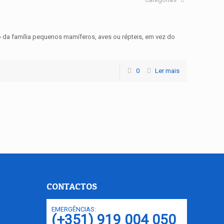
a família pequenos mamíferos, aves ou répteis, em vez do
0
Ler mais
CONTACTOS
EMERGÊNCIAS:
(+351) 919 004 050