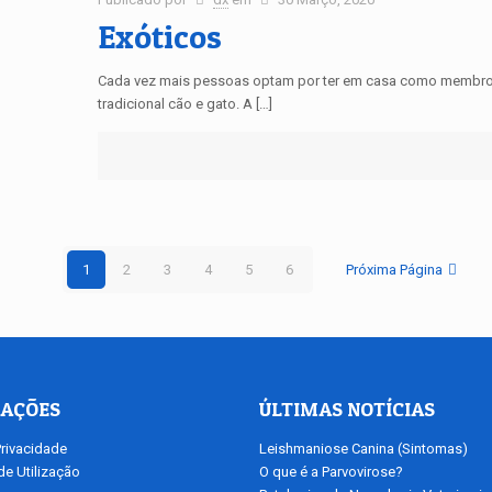
Exóticos
Cada vez mais pessoas optam por ter em casa como membro d
tradicional cão e gato. A […]
1
2
3
4
5
6
Próxima Página
AÇÕES
ÚLTIMAS NOTÍCIAS
Privacidade
Leishmaniose Canina (Sintomas)
e Utilização
O que é a Parvovirose?