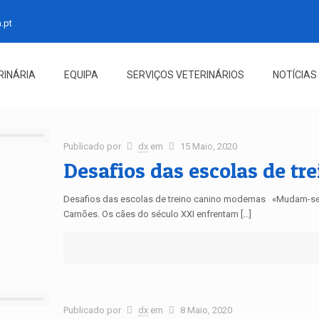
.pt
RINÁRIA
EQUIPA
SERVIÇOS VETERINÁRIOS
NOTÍCIAS
Publicado por
dx
em
15 Maio, 2020
Desafios das escolas de tr
Desafios das escolas de treino canino modernas «Mudam-se 
Camões. Os cães do século XXI enfrentam […]
Publicado por
dx
em
8 Maio, 2020