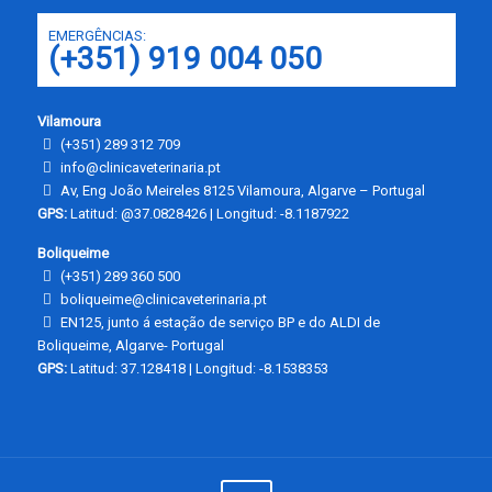
EMERGÊNCIAS:
(+351) 919 004 050
Vilamoura
(+351) 289 312 709
info@clinicaveterinaria.pt
Av, Eng João Meireles 8125 Vilamoura, Algarve – Portugal
GPS:
Latitud: @37.0828426 | Longitud: -8.1187922
Boliqueime
(+351) 289 360 500
boliqueime@clinicaveterinaria.pt
EN125, junto á estação de serviço BP e do ALDI de
Boliqueime, Algarve- Portugal
GPS:
Latitud: 37.128418 | Longitud: -8.1538353