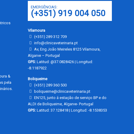
EMERGÊNCIAS:
(+351) 919 004 050
tricos
Vilamoura
(+351) 289 312 709
info@clinicaveterinaria.pt
Av, Eng João Meireles 8125 Vilamoura,
Algarve – Portugal
GPS:
Latitud: @37.0828426 | Longitud:
-8.1187922
moura &
Boliqueime
as pela
(+351) 289 360 500
nários.
boliqueime@clinicaveterinaria.pt
EN125, junto á estação de serviço BP e do
ALDI de Boliqueime, Algarve- Portugal
GPS:
Latitud: 37.128418 | Longitud: -8.1538353