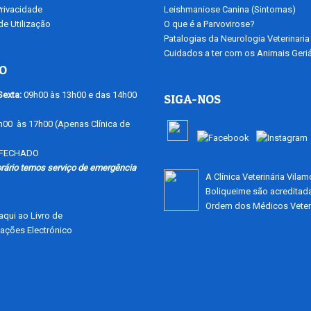
Privacidade
Leishmaniose Canina (Sintomas)
e Utilização
O que é a Parvovirose?
Patalogias da Neurologia Veterinaria
Cuidados a ter com os Animais Geriá
O
exta:
09h00 às 13h00 e das 14h00
SIGA-NOS
00 às 17h00 (Apenas Clínica de
FECHADO
rário temos serviço de emergência
A Clínica Veterinária Vila
Boliqueime são acreditad
Ordem dos Médicos Veteri
qui ao Livro de
ações Electrónico