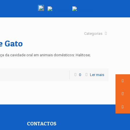
Categorias
e Gato
a da cavidade oral em animais domésticos: Halitose;
0
Ler mais
CONTACTOS