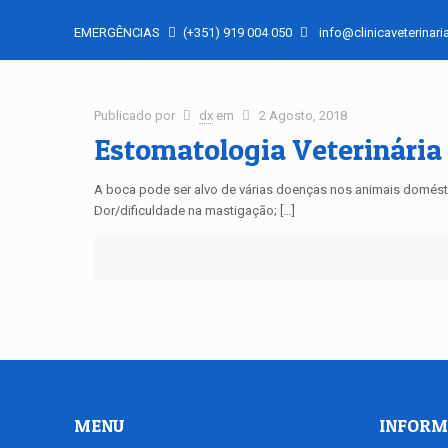
EMERGÊNCIAS
(+351) 919 004 050
info@clinicaveterinaria
Publicado por
dx
em
2 Agosto, 2018
Estomatologia Veterinária
A boca pode ser alvo de várias doenças nos animais domést
Dor/dificuldade na mastigação; […]
MENU
INFORM