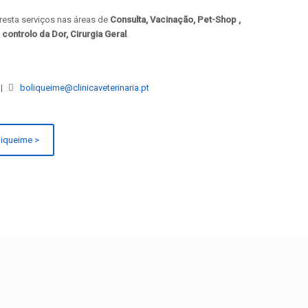
presta serviços nas áreas de
Consulta, Vacinação, Pet-Shop ,
 controlo da Dor, Cirurgia Geral
.
 |
boliqueime@clinicaveterinaria.pt
liqueime >