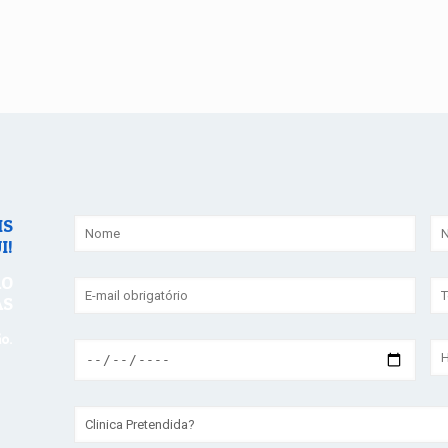
IS
I!
ÃO
AS
ão.