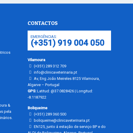
CONTACTOS
EMERGÊNCIAS:
(+351) 919 004 050
tricos
Vilamoura
(+351) 289 312 709
info@clinicaveterinaria.pt
Av, Eng João Meireles 8125 Vilamoura,
Algarve – Portugal
GPS:
Latitud: @37.0828426 | Longitud:
-8.1187922
moura &
Boliqueime
as pela
(+351) 289 360 500
nários.
boliqueime@clinicaveterinaria.pt
EN125, junto á estação de serviço BP e do
ALDI de Boliqueime, Algarve- Portugal