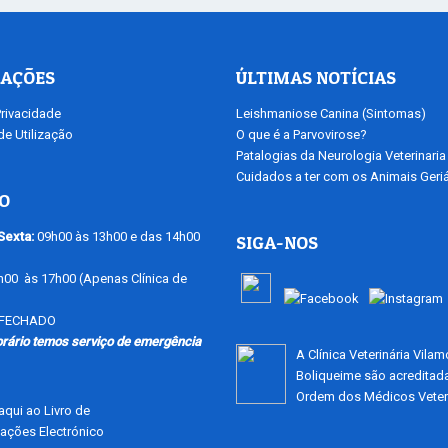
AÇÕES
ÚLTIMAS NOTÍCIAS
Privacidade
Leishmaniose Canina (Sintomas)
e Utilização
O que é a Parvovirose?
Patalogias da Neurologia Veterinaria
Cuidados a ter com os Animais Geriá
O
Sexta:
09h00 às 13h00 e das 14h00
SIGA-NOS
00 às 17h00 (Apenas Clínica de
FECHADO
orário temos serviço de emergência
A Clínica Veterinária Vila
Boliqueime são acreditad
Ordem dos Médicos Veteri
qui ao Livro de
ações Electrónico