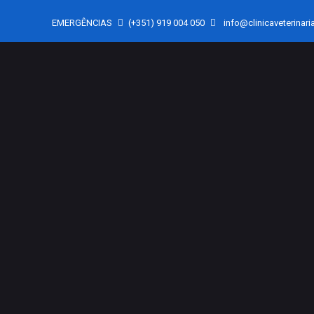
EMERGÊNCIAS
(+351) 919 004 050
info@clinicaveterinaria