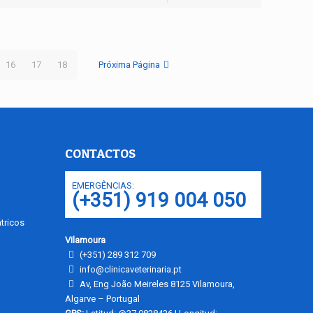
16
17
18
Próxima Página
CONTACTOS
EMERGÊNCIAS:
(+351) 919 004 050
tricos
Vilamoura
(+351) 289 312 709
info@clinicaveterinaria.pt
Av, Eng João Meireles 8125 Vilamoura,
Algarve – Portugal