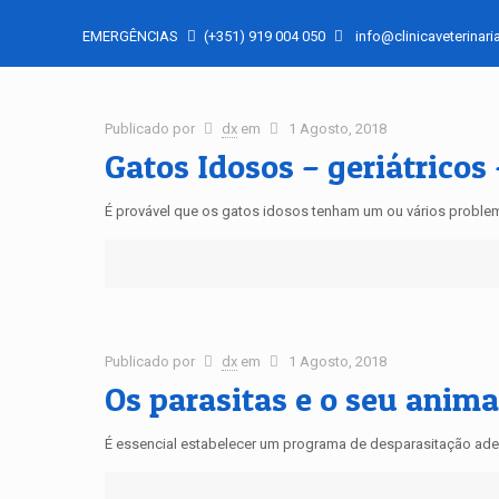
EMERGÊNCIAS
(+351) 919 004 050
info@clinicaveterinaria
Publicado por
dx
em
1 Agosto, 2018
Gatos Idosos – geriátricos
É provável que os gatos idosos tenham um ou vários problema
Publicado por
dx
em
1 Agosto, 2018
Os parasitas e o seu anim
É essencial estabelecer um programa de desparasitação adeq