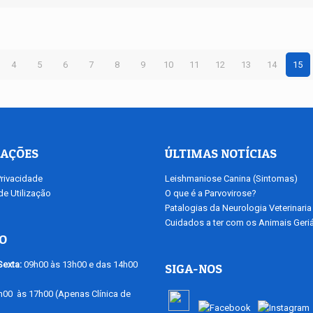
4
5
6
7
8
9
10
11
12
13
14
15
AÇÕES
ÚLTIMAS NOTÍCIAS
Privacidade
Leishmaniose Canina (Sintomas)
e Utilização
O que é a Parvovirose?
Patalogias da Neurologia Veterinaria
Cuidados a ter com os Animais Geriá
O
exta:
09h00 às 13h00 e das 14h00
SIGA-NOS
00 às 17h00 (Apenas Clínica de