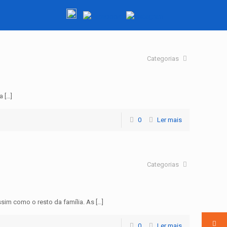
Categorias
a […]
0
Ler mais
Categorias
im como o resto da família. As […]
0
Ler mais