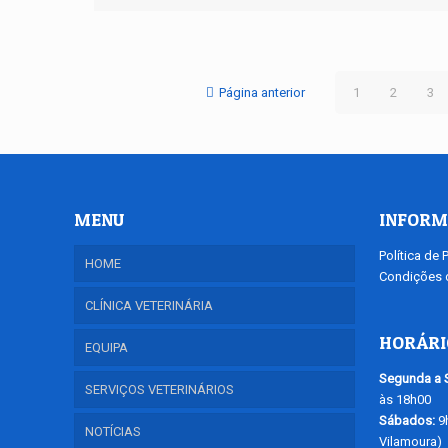
Página anterior
1
2
3
MENU
INFORM
Política de 
HOME
Condições d
CLÍNICA VETERINÁRIA
HORÁRI
EQUIPA
Segunda a S
SERVIÇOS VETERINÁRIOS
às 18h00
Sábados:
9h
NOTÍCIAS
Vilamoura)